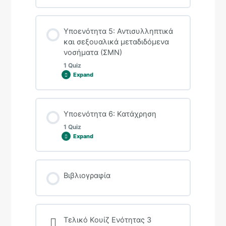
Lesson Content
Υποενότητα 5: Αντισυλληπτικά
και σεξουαλικά μεταδιδόμενα
νοσήματα (ΣΜΝ)
1 Quiz
Κουίζ ενότητας 4 (Ε3)
Expand
Lesson Content
Υποενότητα 6: Κατάχρηση
1 Quiz
Expand
Κουίζ υποενότητας 5 (Ε3)
Lesson Content
Βιβλιογραφία
Κουίζ υποενότητας 6 (Ε3)
Τελικό Κουίζ Ενότητας 3