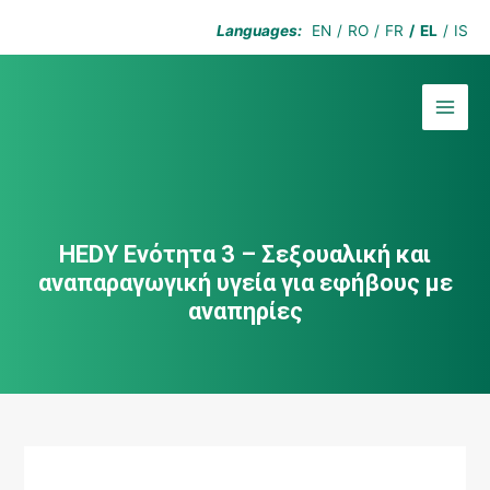
Μετάβαση
Languages:
EN
RO
FR
EL
IS
στο
περιεχόμενο
MAI
MEN
HEDY Ενότητα 3 – Σεξουαλική και
αναπαραγωγική υγεία για εφήβους με
αναπηρίες