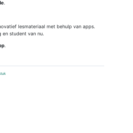
le
.
novatief lesmateriaal met behulp van apps.
g en student van nu.
pp
.
stuk