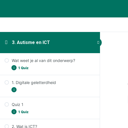
3. Autisme en ICT
Wat weet je al van dit onderwerp?
1 Quiz
1. Digitale geletterdheid
Wat weet je al van dit onderwerp?
Quiz 1
Leerdoelen
1 Quiz
Even opfrissen: wat weet je nog autisme?
(1/3)
2. Wat is ICT?