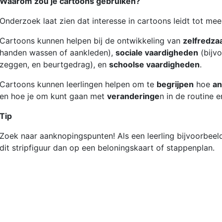
Waarom zou je cartoons gebruiken?
Onderzoek laat zien dat interesse in cartoons leidt tot me
Cartoons kunnen helpen bij de ontwikkeling van
zelfredz
handen wassen of aankleden),
sociale vaardigheden
(bijvo
zeggen, en beurtgedrag), en
schoolse vaardigheden
.
Cartoons kunnen leerlingen helpen om te
begrijpen
hoe
an
en hoe je om kunt gaan met
veranderinge
n in de routine 
Tip
Zoek naar aanknopingspunten! Als een leerling bijvoorbee
dit stripfiguur dan op een beloningskaart of stappenplan.