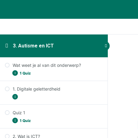
3. Autisme en ICT
Wat weet je al van dit onderwerp?
1 Quiz
1. Digitale geletterdheid
Wat weet je al van dit onderwerp?
Quiz 1
Leerdoelen
1 Quiz
Even opfrissen: wat weet je nog autisme?
(1/3)
2. Wat is ICT?