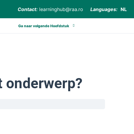
Contact:
learninghub@raa.ro
Languages:
NL
Ga naar volgende Hoofdstuk
it onderwerp?