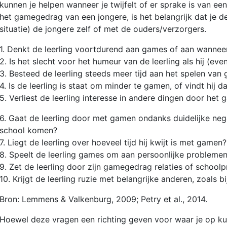
kunnen je helpen wanneer je twijfelt of er sprake is van ee
het gamegedrag van een jongere, is het belangrijk dat je d
situatie) de jongere zelf of met de ouders/verzorgers.
1. Denkt de leerling voortdurend aan games of aan wanneer
2. Is het slecht voor het humeur van de leerling als hij (ev
3. Besteed de leerling steeds meer tijd aan het spelen van
4. Is de leerling is staat om minder te gamen, of vindt hij d
5. Verliest de leerling interesse in andere dingen door het
6. Gaat de leerling door met gamen ondanks duidelijke nega
school komen?
7. Liegt de leerling over hoeveel tijd hij kwijt is met gamen?
8. Speelt de leerling games om aan persoonlijke probleme
9. Zet de leerling door zijn gamegedrag relaties of schoolp
10. Krijgt de leerling ruzie met belangrijke anderen, zoals 
Bron: Lemmens & Valkenburg, 2009; Petry et al., 2014.
Hoewel deze vragen een richting geven voor waar je op kunt