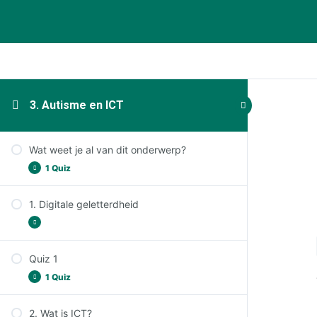
3. Autisme en ICT
Wat weet je al van dit onderwerp?
1 Quiz
1. Digitale geletterdheid
Wat weet je al van dit onderwerp?
Quiz 1
Leerdoelen
1 Quiz
Even opfrissen: wat weet je nog autisme?
(1/3)
2. Wat is ICT?