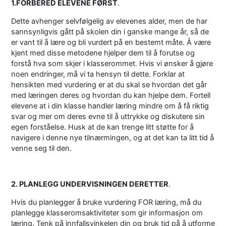
1.FORBERED ELEVENE FØRST
.
Dette avhenger selvfølgelig av elevenes alder, men de har
sannsynligvis gått på skolen din i ganske mange år, så de
er vant til å lære og bli vurdert på en bestemt måte. Å være
kjent med disse metodene hjelper dem til å forutse og
forstå hva som skjer i klasserommet. Hvis vi ønsker å gjøre
noen endringer, må vi ta hensyn til dette. Forklar at
hensikten med vurdering er at du skal se hvordan det går
med læringen deres og hvordan du kan hjelpe dem. Fortell
elevene at i din klasse handler læring mindre om å få riktig
svar og mer om deres evne til å uttrykke og diskutere sin
egen forståelse. Husk at de kan trenge litt støtte for å
navigere i denne nye tilnærmingen, og at det kan ta litt tid å
venne seg til den.
2. PLANLEGG UNDERVISNINGEN DERETTER
.
Hvis du planlegger å bruke vurdering FOR læring, må du
planlegge klasseromsaktiviteter som gir informasjon om
læring. Tenk på innfallsvinkelen din og bruk tid på å utforme