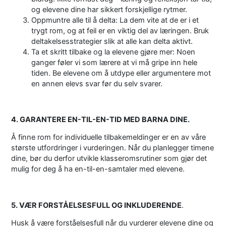
og elevene dine har sikkert forskjellige rytmer.
Oppmuntre alle til å delta: La dem vite at de er i et
trygt rom, og at feil er en viktig del av læringen. Bruk
deltakelsesstrategier slik at alle kan delta aktivt.
Ta et skritt tilbake og la elevene gjøre mer: Noen
ganger føler vi som lærere at vi må gripe inn hele
tiden. Be elevene om å utdype eller argumentere mot
en annen elevs svar før du selv svarer.
4. GARANTERE EN-TIL-EN-TID MED BARNA DINE.
Å
finne rom for individuelle tilbakemeldinger er en av våre
største utfordringer i vurderingen. Når du planlegger timene
dine, bør du derfor utvikle klasseromsrutiner som gjør det
mulig for deg å ha en-til-en-samtaler med elevene.
5. VÆR FORSTÅELSESFULL OG INKLUDERENDE
.
Husk å være forståelsesfull når du vurderer elevene dine og