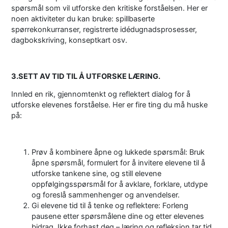
spørsmål som vil utforske den kritiske forståelsen. Her er
noen aktiviteter du kan bruke: spillbaserte
spørrekonkurranser, registrerte idédugnadsprosesser,
dagbokskriving, konseptkart osv.
3.SETT AV TID TIL Å UTFORSKE LÆRING.
Innled en rik, gjennomtenkt og reflektert dialog for å
utforske elevenes forståelse. Her er fire ting du må huske
på:
Prøv å kombinere åpne og lukkede spørsmål: Bruk
åpne spørsmål, formulert for å invitere elevene til å
utforske tankene sine, og still elevene
oppfølgingsspørsmål for å avklare, forklare, utdype
og foreslå sammenhenger og anvendelser.
Gi elevene tid til å tenke og reflektere: Forleng
pausene etter spørsmålene dine og etter elevenes
bidrag. Ikke forhast deg – læring og refleksjon tar tid,