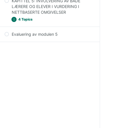
KAPITTEL 5: INVOLVERING AV BÅDE
LÆRERE OG ELEVER I VURDERING I
NETTBASERTE OMGIVELSER
4 Topics
Evaluering av modulen 5
Aktører involvert i vurderingsprosessen
Fagfellevurdering i nettbaserte miljøer
Egenvurdering i nettbaserte miljøer
Tilbakemeldinger fra elever til lærere i
nettbaserte miljøer