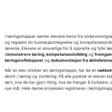
I læringsmapper samler elevene bevis fra undervisningsak
og regulere sin kunnskapstilegnelse og kompetanseutvik
lærerne. Elevene er ansvarlige for å opprette og fylle l
d
emonstrere læring, kompetanseutvikling
og
fremgan
læringsrefleksjoner
og
dokumentasjon fra aktiviteten
Når en elev utvikler sin læringsmappe, har de en
nøkkelr
aktivt i læring og vurdering. På alle punkter er eleven k
lært, hva de har gjort riktig, hva de trenger å forbedre, o
nye mål. Hele denne prosessen registreres i læringsmap