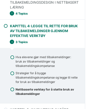
TILBAKEMELDINGSDESIGN I NETTBASERT
LÆRING
Hvordan utarbeide effektive
tilbakemeldinger
4 Topics
Hvordan gi effektiv tilbakemelding på nettet
KAPITTEL 4: LEGGE TIL RETTE FOR BRUK
Hvordan bruke tilbakemeldinger for læring
Vurdering som en del av læringsprosessen
AV TILBAKEMELDINGER GJENNOM
EFFEKTIVE VERKTØY
Innstilling av riktig klasseklima
3 Topics
Gi elevene mulighet til å bruke
tilbakemeldingene
Læringsanalyse for vurdering
Hva elevene gjør med tilbakemeldinger:
bruk av tilbakemeldinger og
tilbakemeldingskompetanse
Strategier for å bygge
tilbakemeldingskompetanse og legge til rette
for bruk av tilbakemeldinger
Nettbaserte verktøy for å støtte bruk av
tilbakemeldinger