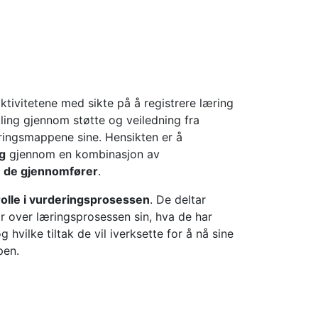
tivitetene med sikte på å registrere læring
ling gjennom støtte og veiledning fra
æringsmappene sine. Hensikten er å
g
gjennom en kombinasjon av
e de gjennomfører
.
olle i vurderingsprosessen
. De deltar
lar over læringsprosessen sin, hva de har
g hvilke tiltak de vil iverksette for å nå sine
pen.