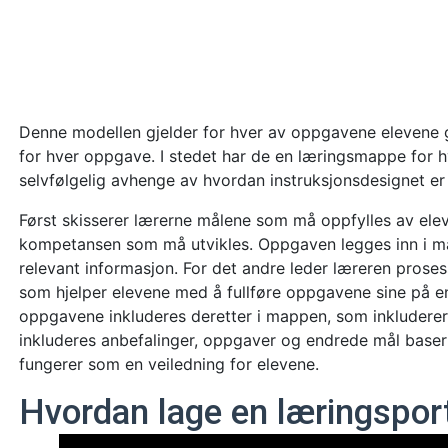
Denne modellen gjelder for hver av oppgavene elevene g
for hver oppgave. I stedet har de en læringsmappe for hv
selvfølgelig avhenge av hvordan instruksjonsdesignet er 
Først skisserer lærerne målene som må oppfylles av eleve
kompetansen som må utvikles. Oppgaven legges inn i m
relevant informasjon. For det andre leder læreren proses
som hjelper elevene med å fullføre oppgavene sine på en 
oppgavene inkluderes deretter i mappen, som inkluderer 
inkluderes anbefalinger, oppgaver og endrede mål baser
fungerer som en veiledning for elevene.
Hvordan lage en læringsport