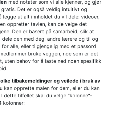
len
med notater som vi alle kjenner, og gjør
 gratis. Det er også veldig intuitivt og
 legge ut alt innholdet du vil dele: videoer,
ren oppretter tavlen, kan de velge det
ene. Den er basert på samarbeid, slik at
g dele den med deg, andre lærere og til og
for alle, eller tilgjengelig med et passord
te medlemmer bruke veggen, noe som er det
t, uten behov for å laste ned noen spesifikk
id.
å tolke tilbakemeldinger og veilede i bruk av
Du kan opprette malen for dem, eller du kan
I dette tilfellet skal du velge "kolonne"-
4 kolonner: