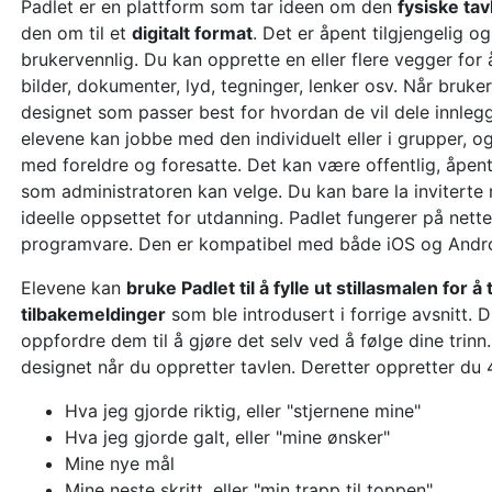
Padlet er en plattform som tar ideen om den
fysiske tav
den om til et
digitalt format
. Det er åpent tilgjengelig og
brukervennlig. Du kan opprette en eller flere vegger for å
bilder, dokumenter, lyd, tegninger, lenker osv. Når bruke
designet som passer best for hvordan de vil dele innlegg
elevene kan jobbe med den individuelt eller i grupper, o
med foreldre og foresatte. Det kan være offentlig, åpent 
som administratoren kan velge. Du kan bare la inviter
ideelle oppsettet for utdanning. Padlet fungerer på nette
programvare. Den er kompatibel med både iOS og Andro
Elevene kan
bruke Padlet til å fylle ut stillasmalen for 
tilbakemeldinger
som ble introdusert i forrige avsnitt. 
oppfordre dem til å gjøre det selv ved å følge dine trinn. 
designet når du oppretter tavlen. Deretter oppretter du 
Hva jeg gjorde riktig, eller "stjernene mine"
Hva jeg gjorde galt, eller "mine ønsker"
Mine nye mål
Mine neste skritt, eller "min trapp til toppen"