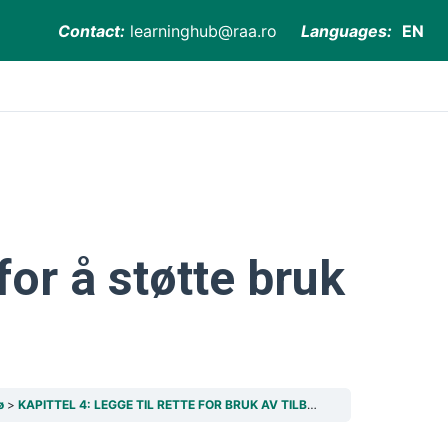
Contact:
learninghub@raa.ro
Languages:
EN
for å støtte bruk
ø
KAPITTEL 4: LEGGE TIL RETTE FOR BRUK AV TILBAKEMELDINGER GJENNOM EFFEKTIVE VERKTØY