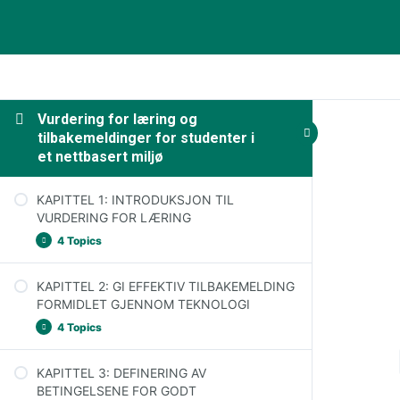
Vurdering for læring og
tilbakemeldinger for studenter i
et nettbasert miljø
KAPITTEL 1: INTRODUKSJON TIL
VURDERING FOR LÆRING
4 Topics
KAPITTEL 2: GI EFFEKTIV TILBAKEMELDING
Innføring i begrepet vurdering (assessment)
FORMIDLET GJENNOM TEKNOLOGI
Vurdering for læring: et nytt paradigme
4 Topics
Konsekvenser for lærere og elever
KAPITTEL 3: DEFINERING AV
Vurdering i nettbaserte læringsmiljøer
Forstå tilbakemeldinger og gjøre dem
BETINGELSENE FOR GODT
effektive